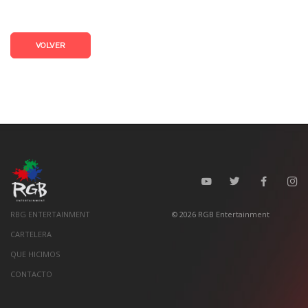
VOLVER
RBG ENTERTAINMENT
©
2026
RGB Entertainment
CARTELERA
QUE HICIMOS
CONTACTO